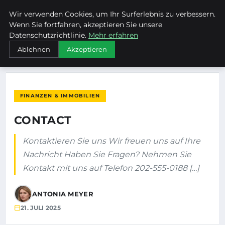
Wir verwenden Cookies, um Ihr Surferlebnis zu verbessern.
MTUCLUB
Wenn Sie fortfahren, akzeptieren Sie unsere
Datenschutzrichtlinie.
Mehr erfahren
STARTSEITE
FINANZEN & IMMOBILIEN
CONTACT
Ablehnen
Akzeptieren
FINANZEN & IMMOBILIEN
CONTACT
Kontaktieren Sie uns Wir freuen uns auf Ihre
Nachricht Haben Sie Fragen? Nehmen Sie
Kontakt mit uns auf Telefon 202-555-0188 […]
ANTONIA MEYER
21. JULI 2025