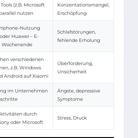
ools (z.B. Microsoft
Konzentationsmangel,
parallel nutzen
Erschöpfung
rtphone-Nutzung
Schlafstörungen,
oder Huawei – E-
fehlende Erholung
m Wochenende
chen verschiedenen
Überforderung,
men, z.B. Windows
Unsicherheit
d Android auf Xiaomi
ung im Unternehmen
Ängste, depressive
schritte
Symptome
ktivitäten durch
Stress, Druck
Sony oder Microsoft