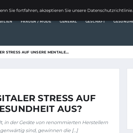
FI
nn Sie fortfahren, akzeptieren Sie unsere Datenschutzrichtlinie
BILIEN
FRAUEN / MODE
GENERAL
GESCHÄFT
GESUNDH
LER STRESS AUF UNSERE MENTALE…
GITALER STRESS AUF
ESUNDHEIT AUS?
t, in der Geräte von renommierten Herstellern
genwärtig sind, gewinnen die […]