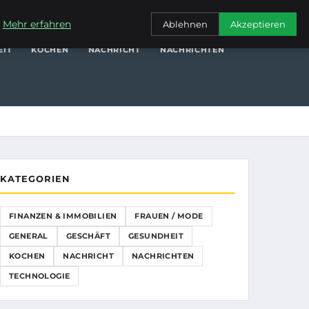
NANZEN & IMMOBILIEN
FRAUEN / MODE
GENERAL
GESCHÄFT
.
Mehr erfahren
Ablehnen
Akzeptieren
EIT
KOCHEN
NACHRICHT
NACHRICHTEN
KATEGORIEN
FINANZEN & IMMOBILIEN
FRAUEN / MODE
GENERAL
GESCHÄFT
GESUNDHEIT
KOCHEN
NACHRICHT
NACHRICHTEN
TECHNOLOGIE