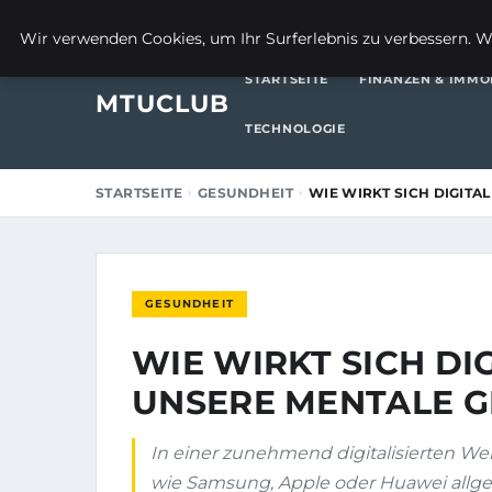
23. JULI 2025
Wir verwenden Cookies, um Ihr Surferlebnis zu verbessern. We
STARTSEITE
FINANZEN & IMMO
MTUCLUB
TECHNOLOGIE
STARTSEITE
GESUNDHEIT
WIE WIRKT SICH DIGITA
GESUNDHEIT
WIE WIRKT SICH DI
UNSERE MENTALE G
In einer zunehmend digitalisierten Wel
wie Samsung, Apple oder Huawei allge