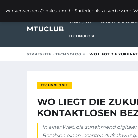
8. SEPTEMBER 2025
Wir verwenden Cookies, um Ihr Surferlebnis zu verbessern. We
STARTSEITE
FINANZEN & IMMO
MTUCLUB
TECHNOLOGIE
STARTSEITE
TECHNOLOGIE
WO LIEGT DIE ZUKUNF
TECHNOLOGIE
WO LIEGT DIE ZUKU
KONTAKTLOSEN BE
In einer Welt, die zunehmend digitaler 
Bezahlen einen rasanten Aufschwung. 