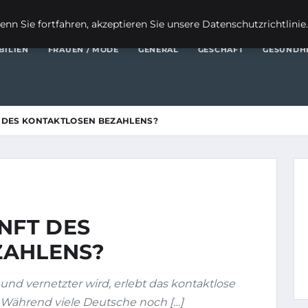
FI
nn Sie fortfahren, akzeptieren Sie unsere Datenschutzrichtlinie
BILIEN
FRAUEN / MODE
GENERAL
GESCHÄFT
GESUNDH
T DES KONTAKTLOSEN BEZAHLENS?
NFT DES
ZAHLENS?
und vernetzter wird, erlebt das kontaktlose
Während viele Deutsche noch […]