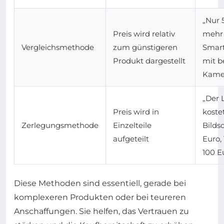
„Nur 
Preis wird relativ
mehr 
Vergleichsmethode
zum günstigeren
Smar
Produkt dargestellt
mit b
Kamer
„Der 
Preis wird in
koste
Zerlegungsmethode
Einzelteile
Bilds
aufgeteilt
Euro,
100 E
Diese Methoden sind essentiell, gerade bei
komplexeren Produkten oder bei teureren
Anschaffungen. Sie helfen, das Vertrauen zu