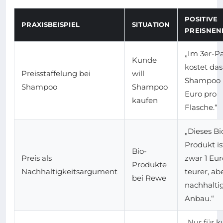
POSITIVE
PRAXISBEISPIEL
SITUATION
PREISNE
„Im 3er-P
Kunde
kostet das
Preisstaffelung bei
will
Shampoo 
Shampoo
Shampoo
Euro pro
kaufen
Flasche.“
„Dieses Bi
Produkt is
Bio-
Preis als
zwar 1 Eur
Produkte
Nachhaltigkeitsargument
teurer, ab
bei Rewe
nachhalt
Anbau.“
„Nur für k