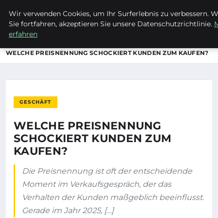
Wir verwenden Cookies, um Ihr Surferlebnis zu verbessern. 
MTUCLUB
Sie fortfahren, akzeptieren Sie unsere Datenschutzrichtlinie.
erfahren
STARTSEITE
GESCHÄFT
WELCHE PREISNENNUNG SCHOCKIERT KUNDEN ZUM KAUFEN?
GESCHÄFT
WELCHE PREISNENNUNG
SCHOCKIERT KUNDEN ZUM
KAUFEN?
Die Preisnennung ist oft der entscheidende
Moment im Verkaufsgespräch, der das
Verhalten der Kunden maßgeblich beeinflusst.
Gerade im Jahr 2025, […]