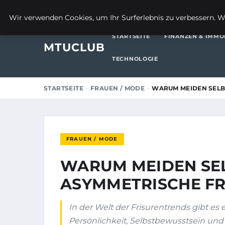
23. JULI 2025
Wir verwenden Cookies, um Ihr Surferlebnis zu verbessern. We
STARTSEITE
FINANZEN & IMMO
MTUCLUB
TECHNOLOGIE
STARTSEITE
FRAUEN / MODE
WARUM MEIDEN SELB
FRAUEN / MODE
WARUM MEIDEN SE
ASYMMETRISCHE FR
In der Welt der Frisurentrends gibt es e
Persönlichkeit, Selbstbewusstsein und 