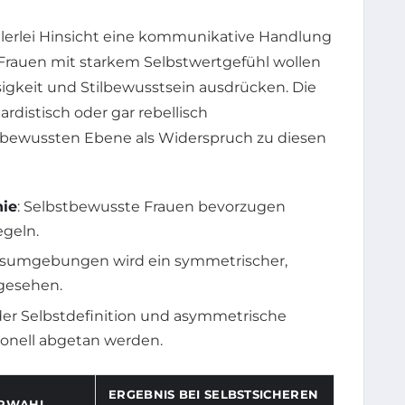
vielerlei Hinsicht eine kommunikative Handlung
Frauen mit starkem Selbstwertgefühl wollen
igkeit und Stilbewusstsein ausdrücken. Die
distisch oder gar rebellisch
ewussten Ebene als Widerspruch zu diesen
nie
: Selbstbewusste Frauen bevorzugen
egeln.
eitsumgebungen wird ein symmetrischer,
ngesehen.
 der Selbstdefinition und asymmetrische
ionell abgetan werden.
ERGEBNIS BEI SELBSTSICHEREN
URWAHL