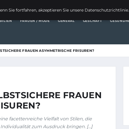
FI
nn Sie fortfahren, akzeptieren Sie unsere Datenschutzrichtlinie
BILIEN
FRAUEN / MODE
GENERAL
GESCHÄFT
GESUNDH
STSICHERE FRAUEN ASYMMETRISCHE FRISUREN?
LBSTSICHERE FRAUEN
ISUREN?
ine facettenreiche Vielfalt von Stilen, die
Individualität zum Ausdruck bringen. […]