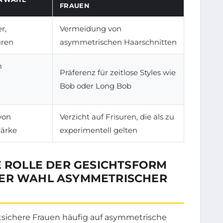
FRAUEN
r,
Vermeidung von
uren
asymmetrischen Haarschnitten
m
Präferenz für zeitlose Styles wie
Bob oder Long Bob
von
Verzicht auf Frisuren, die als zu
tärke
experimentell gelten
E ROLLE DER GESICHTSFORM
DER WAHL ASYMMETRISCHER
tsichere Frauen häufig auf asymmetrische