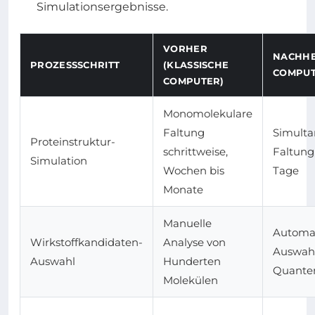
Simulationsergebnisse.
VORHER
NACHHE
PROZESSSCHRITT
(KLASSISCHE
COMPUT
COMPUTER)
Monomolekulare
Faltung
Simulta
Proteinstruktur-
schrittweise,
Faltung
Simulation
Wochen bis
Tage
Monate
Manuelle
Automat
Wirkstoffkandidaten-
Analyse von
Auswah
Auswahl
Hunderten
Quante
Molekülen