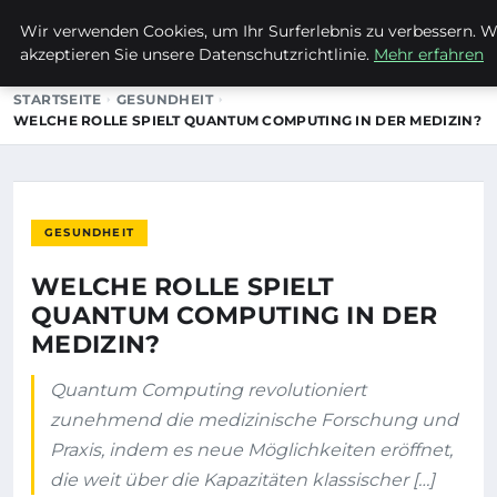
Wir verwenden Cookies, um Ihr Surferlebnis zu verbessern. We
MTUCLUB
akzeptieren Sie unsere Datenschutzrichtlinie.
Mehr erfahren
STARTSEITE
GESUNDHEIT
WELCHE ROLLE SPIELT QUANTUM COMPUTING IN DER MEDIZIN?
GESUNDHEIT
WELCHE ROLLE SPIELT
QUANTUM COMPUTING IN DER
MEDIZIN?
Quantum Computing revolutioniert
zunehmend die medizinische Forschung und
Praxis, indem es neue Möglichkeiten eröffnet,
die weit über die Kapazitäten klassischer […]