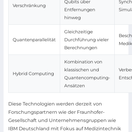
Qubits über
Synch
Verschränkung
Entfernungen
Simul
hinweg
Gleichzeitige
Besch
Quantenparallelität
Durchführung vieler
Medi
Berechnungen
Kombination von
klassischen und
Verbes
Hybrid Computing
Quantencomputing-
Entsc
Ansätzen
Diese Technologien werden derzeit von
Forschungspartnern wie der Fraunhofer-
Gesellschaft und Unternehmensgruppen wie
IBM Deutschland mit Fokus auf Medizintechnik