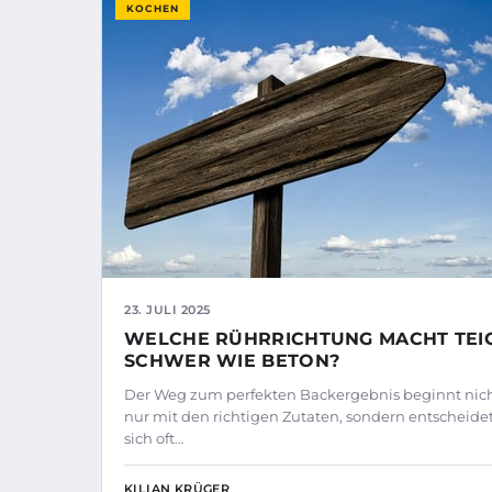
KOCHEN
23. JULI 2025
WELCHE RÜHRRICHTUNG MACHT TEI
SCHWER WIE BETON?
Der Weg zum perfekten Backergebnis beginnt nic
nur mit den richtigen Zutaten, sondern entscheide
sich oft…
KILIAN KRÜGER