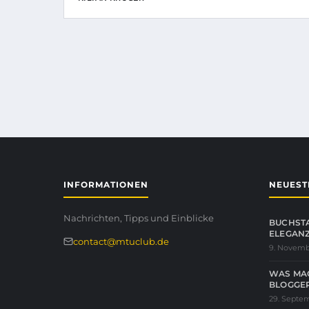
INFORMATIONEN
NEUEST
Nachrichten, Tipps und Einblicke
BUCHSTA
ELEGAN
contact@mtuclub.de
9. Novemb
WAS MA
BLOGGER
29. Septe