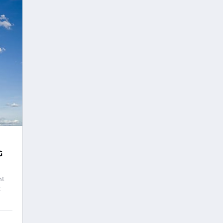
G
ht
t