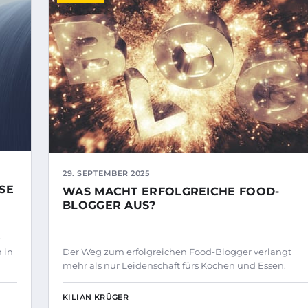
29. SEPTEMBER 2025
SE
WAS MACHT ERFOLGREICHE FOOD-
BLOGGER AUS?
e
 in
Der Weg zum erfolgreichen Food-Blogger verlangt
mehr als nur Leidenschaft fürs Kochen und Essen.
KILIAN KRÜGER