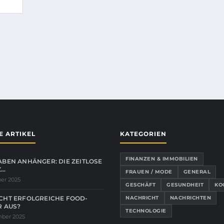
E ARTIKEL
KATEGORIEN
FINANZEN & IMMOBILIEN
BEN ANHÄNGER: DIE ZEITLOSE
Z…
FRAUEN / MODE
GENERAL
er 2025
GESCHÄFT
GESUNDHEIT
KO
CHT ERFOLGREICHE FOOD-
NACHRICHT
NACHRICHTEN
 AUS?
TECHNOLOGIE
mber 2025