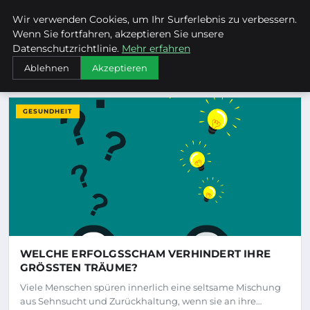
Mtuclub - Nachrichten, Tipp
Wir verwenden Cookies, um Ihr Surferlebnis zu verbessern.
MTUCLUB
Wenn Sie fortfahren, akzeptieren Sie unsere
Datenschutzrichtlinie.
Mehr erfahren
Ablehnen
Akzeptieren
NEUESTE ARTIKEL
GESUNDHEIT
WELCHE ERFOLGSSCHAM VERHINDERT IHRE
GRÖSSTEN TRÄUME?
Viele Menschen spüren innerlich eine seltsame Mischung
aus Sehnsucht und Zurückhaltung, wenn sie an ihre…