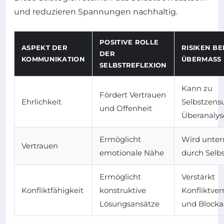
und reduzieren Spannungen nachhaltig.
POSITIVE ROLLE
ASPEKT DER
RISIKEN BE
DER
KOMMUNIKATION
ÜBERMASS
SELBSTREFLEXION
Kann zu
Fördert Vertrauen
Ehrlichkeit
Selbstzens
und Offenheit
Überanalys
Ermöglicht
Wird unter
Vertrauen
emotionale Nähe
durch Selbs
Ermöglicht
Verstärkt
Konfliktfähigkeit
konstruktive
Konfliktve
Lösungsansätze
und Block