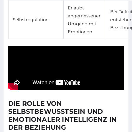
Erlaubt
Bei Defizi
angemessenen
Selbstregulation
entstehe
Umgang mit
Beziehung
Emotionen
DIE ROLLE VON
SELBSTBEWUSSTSEIN UND
EMOTIONALER INTELLIGENZ IN
DER BEZIEHUNG