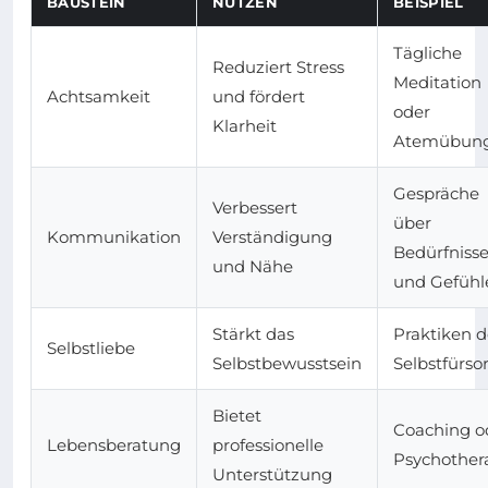
BAUSTEIN
NUTZEN
BEISPIEL
Tägliche
Reduziert Stress
Meditation
Achtsamkeit
und fördert
oder
Klarheit
Atemübun
Gespräche
Verbessert
über
Kommunikation
Verständigung
Bedürfniss
und Nähe
und Gefühl
Stärkt das
Praktiken d
Selbstliebe
Selbstbewusstsein
Selbstfürso
Bietet
Coaching o
Lebensberatung
professionelle
Psychother
Unterstützung