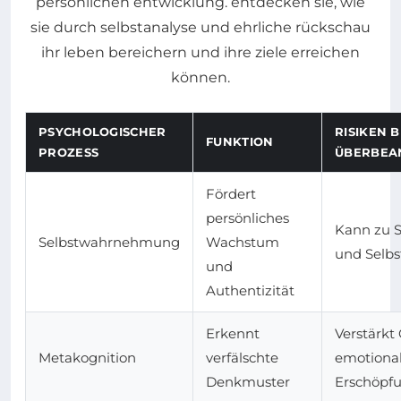
PSYCHOLOGISCHER
RISIKEN B
FUNKTION
PROZESS
ÜBERBEA
Fördert
persönliches
Kann zu S
Selbstwahrnehmung
Wachstum
und Selbs
und
Authentizität
Erkennt
Verstärkt
Metakognition
verfälschte
emotiona
Denkmuster
Erschöpf