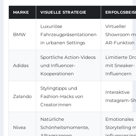
MARKE
VISUELLE STRATEGIE
ERFOLGSBEIS
Luxuriöse
Virtueller
BMW
Fahrzeugpräsentationen
Showroom m
in urbanen Settings
AR-Funktion
Sportliche Action-Videos
Limitierte Dr
Adidas
und Influencer-
mit Sneaker-
Kooperationen
Influencern
Stylingtipps und
Interaktive
Zalando
Fashion-Hacks von
Instagram-S
Creator:innen
Natürliche
Emotionales
Nivea
Schönheitsmomente,
Storytelling m
Alltagsszenen
Influencer:in