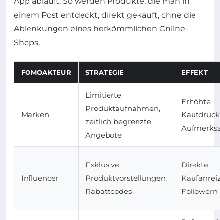
App abläuft. So werden Produkte, die man in
einem Post entdeckt, direkt gekauft, ohne die
Ablenkungen eines herkömmlichen Online-
Shops.
FOMOAKTEUR
STRATEGIE
EFFEKT
Limitierte
Erhöhte
Produktaufnahmen,
Marken
Kaufdruck
zeitlich begrenzte
Aufmerks
Angebote
Exklusive
Direkte
Influencer
Produktvorstellungen,
Kaufanreiz
Rabattcodes
Followern