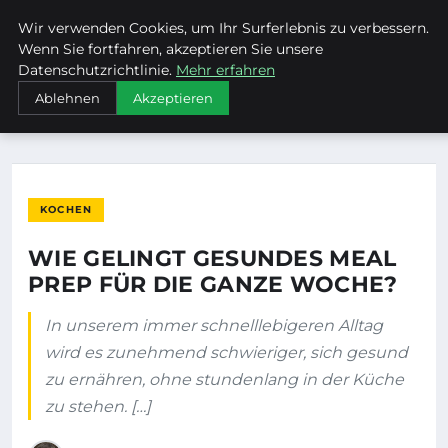
Wir verwenden Cookies, um Ihr Surferlebnis zu verbessern.
MTUCLUB
Wenn Sie fortfahren, akzeptieren Sie unsere
Datenschutzrichtlinie.
Mehr erfahren
STARTSEITE
KOCHEN
Ablehnen
Akzeptieren
WIE GELINGT GESUNDES MEAL PREP FÜR DIE GANZE WOCHE?
KOCHEN
WIE GELINGT GESUNDES MEAL
PREP FÜR DIE GANZE WOCHE?
In unserem immer schnelllebigeren Alltag
wird es zunehmend schwieriger, sich gesund
zu ernähren, ohne stundenlang in der Küche
zu stehen. […]