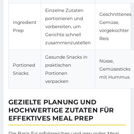
Einzelne Zutaten
Geschnittenes
portionieren und
Ingredient
Gemüse,
vorbereiten, um
Prep
vorgekochter
Gerichte schnell
Reis
zusammenzustellen
Gesunde Snacks in
Nüsse,
Portioned
praktischen
Gemüsesticks
Snacks
Portionen
mit Hummus
verpacken
GEZIELTE PLANUNG UND
HOCHWERTIGE ZUTATEN FÜR
EFFEKTIVES MEAL PREP
Die Basis für erfolgreiches und gesundes Meal