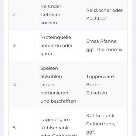
Reis oder
Reiskocher oder
2
Getreide
Kochtopf
kochen
Proteinquelle
Emsa Pfanne,
3
anbraten oder
ggf. Thermomix
garen
Speisen
abkühlen
Tupperware
4
lassen,
Boxen,
portionieren
Etiketten
und beschriften
Kühlschrank,
Lagerung im
Gefriertruhe,
5
Kühlschrank
ggf.
oder Gefrierfach