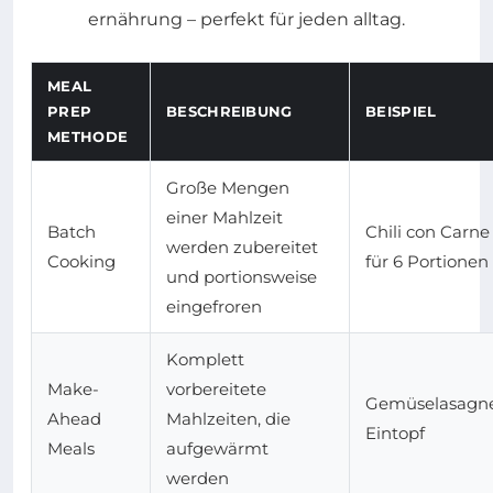
MEAL
PREP
BESCHREIBUNG
BEISPIEL
METHODE
Große Mengen
einer Mahlzeit
Batch
Chili con Carne
werden zubereitet
Cooking
für 6 Portionen
und portionsweise
eingefroren
Komplett
Make-
vorbereitete
Gemüselasagne
Ahead
Mahlzeiten, die
Eintopf
Meals
aufgewärmt
werden