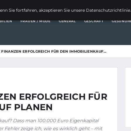
FI
nn Sie fortfahren, akzeptieren Sie unsere Datenschutzrichtlinie
BILIEN
FRAUEN / MODE
GENERAL
GESCHÄFT
GESUNDH
RE FINANZEN ERFOLGREICH FÜR DEN IMMOBILIENKAUF…
NZEN ERFOLGREICH FÜR
UF PLANEN
kauf? Dass man 100.000 Euro Eigenkapital
Fehler zeige ich, wie es wirklich geht – mit