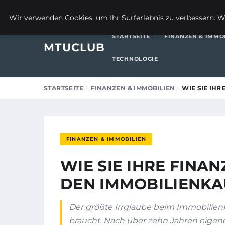
17. FEBRUAR 2026
Wir verwenden Cookies, um Ihr Surferlebnis zu verbessern. We
STARTSEITE
FINANZEN & IMMO
MTUCLUB
TECHNOLOGIE
STARTSEITE
FINANZEN & IMMOBILIEN
WIE SIE IH
FINANZEN & IMMOBILIEN
WIE SIE IHRE FINA
DEN IMMOBILIENKA
Der größte Irrglaube beim Immobilien
braucht. Nach über zehn Jahren eigener 