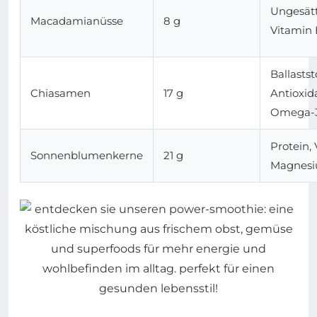
Ungesätt
Macadamianüsse
8 g
Vitamin 
Ballastst
Chiasamen
17 g
Antioxid
Omega-
Protein, 
Sonnenblumenkerne
21 g
Magnes