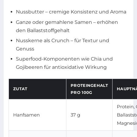
Nussbutter – cremige Konsistenz und Aroma
Ganze oder gemahlene Samen – erhöhen
den Ballaststoffgehalt
Nusskerne als Crunch – für Textur und
Genuss
Superfood-Komponenten wie Chia und
Gojibeeren für antioxidative Wirkung
PROTEINGEHALT
ZUTAT
HAUPTN
PRO 100G
Protein,
Hanfsamen
37 g
Ballastst
Magnes