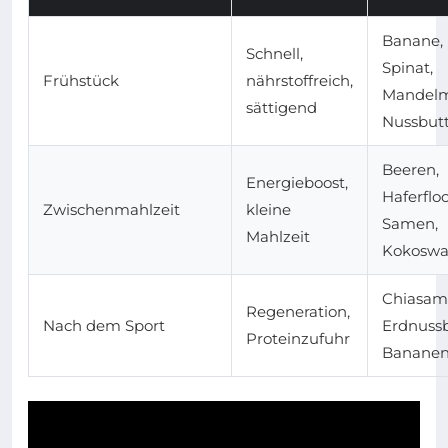
Banane,
Schnell,
Spinat,
Frühstück
nährstoffreich,
Mandelm
sättigend
Nussbut
Beeren,
Energieboost,
Haferflo
Zwischenmahlzeit
kleine
Samen,
Mahlzeit
Kokoswa
Chiasam
Regeneration,
Nach dem Sport
Erdnussb
Proteinzufuhr
Banane