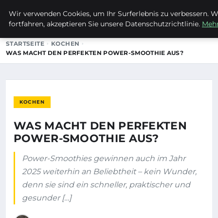
Wir verwenden Cookies, um Ihr Surferlebnis zu verbessern. W
MTUCLUB
fortfahren, akzeptieren Sie unsere Datenschutzrichtlinie.
Mehr
STARTSEITE
KOCHEN
WAS MACHT DEN PERFEKTEN POWER-SMOOTHIE AUS?
KOCHEN
WAS MACHT DEN PERFEKTEN
POWER-SMOOTHIE AUS?
Power-Smoothies gewinnen auch im Jahr
2025 weiterhin an Beliebtheit – kein Wunder,
denn sie sind ein schneller, praktischer und
gesunder […]